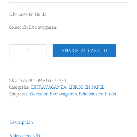
original
actual
era:
es:
Ediciones En Huida.
12.00 €.
11.40 €.
Colección Extravaganza.
AÑADIR AL CARRITO
Derrengo
del
pastor
cantidad
SKU:
978-84-945055-7-7-1
Categorías:
EXTRAVAGANZA
,
LIBROS EN PAPEL
Etiquetas:
Colección Extravaganza
,
Ediciones en huida
Descripción
Valoraciones (0)