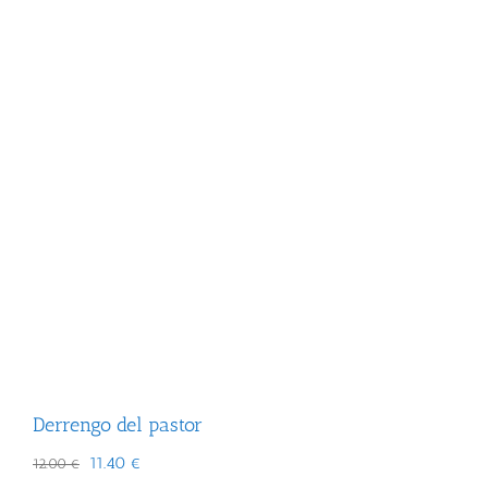
Derrengo del pastor
El
El
11.40
€
12.00
€
precio
precio