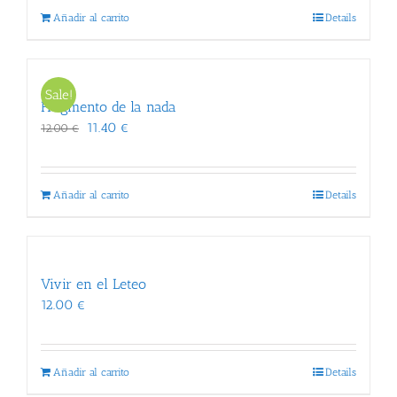
era:
es:
Añadir al carrito
Details
12.00 €.
11.40 €.
Sale!
Fragmento de la nada
El
El
11.40
€
12.00
€
precio
precio
original
actual
era:
es:
Añadir al carrito
Details
12.00 €.
11.40 €.
Vivir en el Leteo
12.00
€
Añadir al carrito
Details