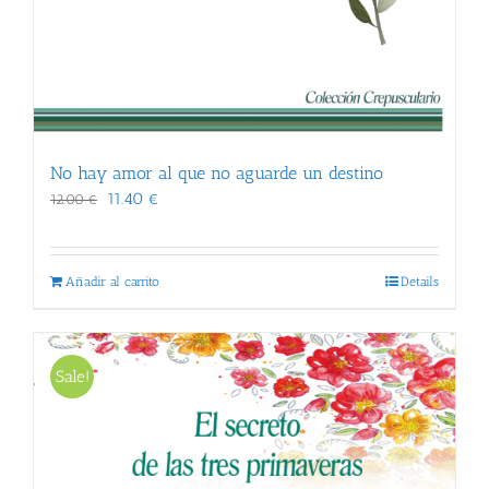
No hay amor al que no aguarde un destino
El
El
11.40
€
12.00
€
precio
precio
original
actual
era:
es:
Añadir al carrito
Details
12.00 €.
11.40 €.
Sale!