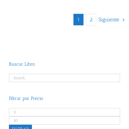
1
2
Siguiente
Buscar Libro
Filtrar por Precio
Precio
mínimo
Precio
máximo