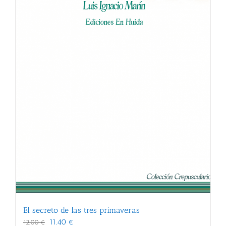
El secreto de las tres primaveras
El
El
11.40
€
12.00
€