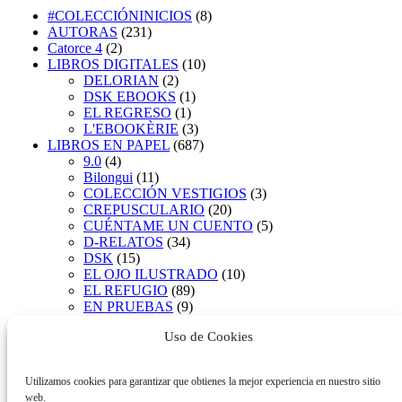
#COLECCIÓNINICIOS
(8)
AUTORAS
(231)
Catorce 4
(2)
LIBROS DIGITALES
(10)
DELORIAN
(2)
DSK EBOOKS
(1)
EL REGRESO
(1)
L'EBOOKÈRIE
(3)
LIBROS EN PAPEL
(687)
9.0
(4)
Bilongui
(11)
COLECCIÓN VESTIGIOS
(3)
CREPUSCULARIO
(20)
CUÉNTAME UN CUENTO
(5)
D-RELATOS
(34)
DSK
(15)
EL OJO ILUSTRADO
(10)
EL REFUGIO
(89)
EN PRUEBAS
(9)
EXTRAVAGANZA
(200)
Uso de Cookies
HUELLA DEL AIRE
(70)
LA CARA B
(16)
LA FLOR ESCOGIDA
(12)
Utilizamos cookies para garantizar que obtienes la mejor experiencia en nuestro sitio
LA POESÍA QUE VIENE
(37)
web.