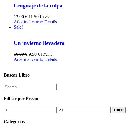
Lenguaje de la culpa
El
El
12.00
€
11.50
€
IVA Inc.
precio
precio
Añadir al carrito
Details
original
actual
Sale!
era:
es:
12.00 €.
11.50 €.
Un invierno llevadero
El
El
10.00
€
9.50
€
IVA Inc.
precio
precio
Añadir al carrito
Details
original
actual
era:
es:
10.00 €.
9.50 €.
Buscar Libro
Filtrar por Precio
Precio
Precio
Filtrar
mínimo
máximo
Categorías