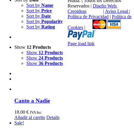
Huida. | Todos los Derechos
Sort by
Name
Reservados |
Diseño Web:
Sort by
Price
Creoideas
|
Aviso Legal
|
Sort by
Date
Política de Privacidad
|
Política de
Sort by
Popularity
Sort by
Rating
Cookies
|
Facebook
X
Page load link
Show
12 Products
Go
Show
12 Products
to
Show
24 Products
Top
Show
36 Products
Canto a Nadie
18.00
€
IVA Inc.
Añadir al carrito
Details
Sale!