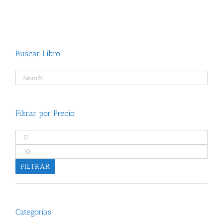
Buscar Libro
Filtrar por Precio
Precio
mínimo
Precio
máximo
FILTRAR
Categorías