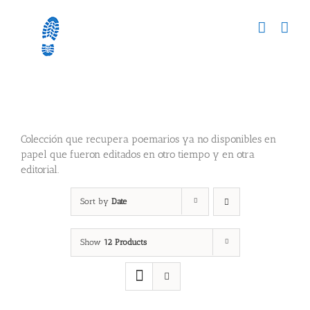
Skip
to
content
DELORIAN
Colección que recupera poemarios ya no disponibles en
papel que fueron editados en otro tiempo y en otra
editorial.
Sort by
Date
Show
12 Products