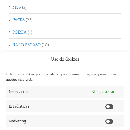
MSF
(3)
PACKS
(23)
POESÍA
(1)
RARO PEGASO
(10)
SAN VALENTÍN
(31)
Uso de Cookies
Sin categoría
(1)
Utilizamos cookies para garantizar que obtienes la mejor experiencia en
nuestro sitio web.
TOTÓ
(4)
Necesarias
Siempre activo
Verdes Brotes
(10)
Estadísticas
Estadísti
Marketing
Copyright 2017 Ediciones en Huida. | Todos los Derechos Reservados |
Marketi
Diseño Web: Creoideas
|
Aviso Legal
|
Política de Privacidad
|