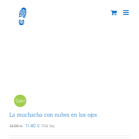
Skip
to
content
La muchacha con nubes en los ojos
Sale!
La muchacha con nubes en los ojos
El
El
11.40
€
12.00
€
IVA Inc.
precio
precio