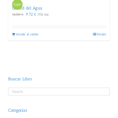
Sale!
La Sed del Agua
El
El
9.72
€
12.00
€
IVA Inc.
precio
precio
original
actual
era:
es:
Añadir al carrito
Details
12.00 €.
9.72 €.
Buscar Libro
Categorías