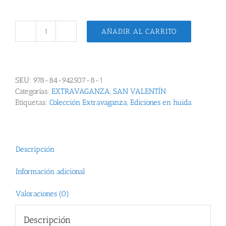
original
actual
era:
es:
12.00 €.
11.40 €.
AÑADIR AL CARRITO
La
muchacha
con
nubes
SKU:
978-84-942507-8-1
en
Categorías:
EXTRAVAGANZA
,
SAN VALENTÍN
los
Etiquetas:
Colección Extravaganza
,
Ediciones en huida
ojos
cantidad
Descripción
Información adicional
Valoraciones (0)
Descripción