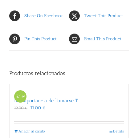
Share On Facebook
Tweet This Product
Pin This Product
Email This Product
Productos relacionados
Sale!
La importancia de llamarse T
El
El
11.00
€
12.00
€
precio
precio
original
actual
era:
es:
Añadir al carrito
Details
12.00 €.
11.00 €.