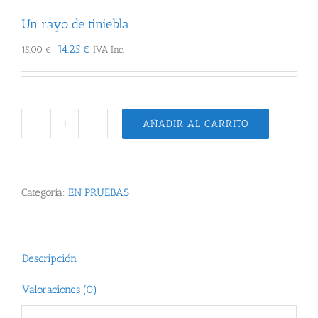
Un rayo de tiniebla
El
El
14.25
€
15.00
€
IVA Inc.
precio
precio
original
actual
era:
es:
15.00 €.
14.25 €.
AÑADIR AL CARRITO
Un
rayo
de
tiniebla
Categoría:
EN PRUEBAS
cantidad
Descripción
Valoraciones (0)