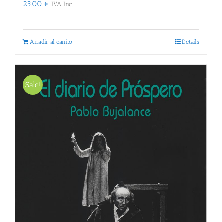
23.00
€
IVA Inc.
Añadir al carrito
Details
Sale!