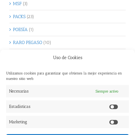
MSF
(3)
PACKS
(23)
POESÍA
(1)
RARO PEGASO
(10)
SAN VALENTÍN
(31)
Uso de Cookies
Sin categoría
(1)
Utilizamos cookies para garantizar que obtienes la mejor experiencia en
nuestro sitio web.
TOTÓ
(4)
Necesarias
Siempre activo
Verdes Brotes
(10)
Estadísticas
Estadísti
Marketing
Copyright 2017 Ediciones en Huida. | Todos los Derechos Reservados |
Marketi
Diseño Web: Creoideas
|
Aviso Legal
|
Política de Privacidad
|
Política de Cookies
|