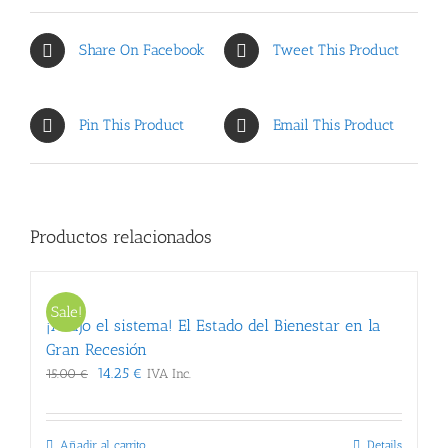
Share On Facebook
Tweet This Product
Pin This Product
Email This Product
Productos relacionados
Sale!
¡Abajo el sistema! El Estado del Bienestar en la
Gran Recesión
El
El
14.25
€
15.00
€
IVA Inc.
precio
precio
original
actual
era:
es:
Añadir al carrito
Details