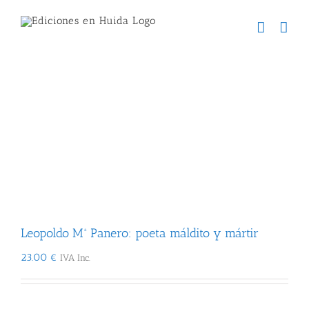
Skip
to
content
Leopoldo Mª Panero: poeta máldito y mártir
Leopoldo Mª Panero: poeta máldito y mártir
23.00
€
IVA Inc.