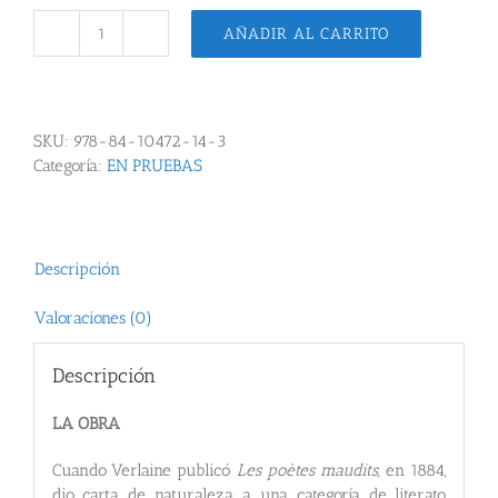
AÑADIR AL CARRITO
Leopoldo
Mª
Panero:
poeta
SKU:
978-84-10472-14-3
máldito
Categoría:
EN PRUEBAS
y
mártir
cantidad
Descripción
Valoraciones (0)
Descripción
LA OBRA
Cuando Verlaine publicó
Les poètes maudits,
en 1884,
dio carta de naturaleza a una categoría de literato