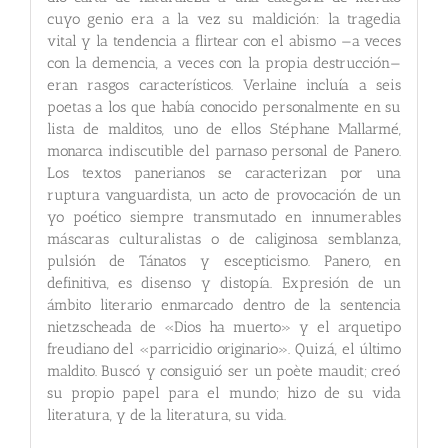
cuyo genio era a la vez su maldición: la tragedia
vital y la tendencia a flirtear con el abismo —a veces
con la demencia, a veces con la propia destrucción—
eran rasgos característicos. Verlaine incluía a seis
poetas a los que había conocido personalmente en su
lista de malditos, uno de ellos Stéphane Mallarmé,
monarca indiscutible del parnaso personal de Panero.
Los textos panerianos se caracterizan por una
ruptura vanguardista, un acto de provocación de un
yo poético siempre transmutado en innumerables
máscaras culturalistas o de caliginosa semblanza,
pulsión de Tánatos y escepticismo. Panero, en
definitiva, es disenso y distopía. Expresión de un
ámbito literario enmarcado dentro de la sentencia
nietzscheada de «Dios ha muerto» y el arquetipo
freudiano del «parricidio originario». Quizá, el último
maldito. Buscó y consiguió ser un poète maudit; creó
su propio papel para el mundo; hizo de su vida
literatura, y de la literatura, su vida.