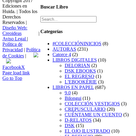
Copyright 2017
Ediciones en
Buscar Libro
Huida. | Todos los
Derechos
Reservados |
Diseño Web:
Categorías
Creoideas
|
Aviso Legal
|
#COLECCIÓNINICIOS
(8)
Política de
AUTORAS
(231)
Privacidad
|
Política
Catorce 4
(2)
de Cookies
|
LIBROS DIGITALES
(10)
DELORIAN
(2)
Facebook
X
DSK EBOOKS
(1)
Page load link
EL REGRESO
(1)
Go to Top
L'EBOOKÈRIE
(3)
LIBROS EN PAPEL
(687)
9.0
(4)
Bilongui
(11)
COLECCIÓN VESTIGIOS
(3)
CREPUSCULARIO
(20)
CUÉNTAME UN CUENTO
(5)
D-RELATOS
(34)
DSK
(15)
EL OJO ILUSTRADO
(10)