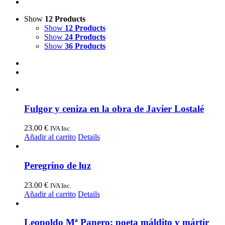
Show
12 Products
Show
12 Products
Show
24 Products
Show
36 Products
Fulgor y ceniza en la obra de Javier Lostalé
23.00
€
IVA Inc.
Añadir al carrito
Details
Peregrino de luz
23.00
€
IVA Inc.
Añadir al carrito
Details
Leopoldo Mª Panero: poeta máldito y mártir