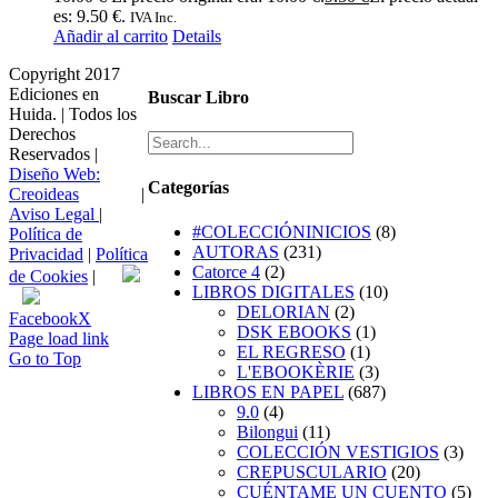
es: 9.50 €.
IVA Inc.
Añadir al carrito
Details
Copyright 2017
Ediciones en
Buscar Libro
Huida. | Todos los
Derechos
Reservados |
Diseño Web:
Categorías
Creoideas
|
Aviso Legal
|
#COLECCIÓNINICIOS
(8)
Política de
AUTORAS
(231)
Privacidad
|
Política
Catorce 4
(2)
de Cookies
|
LIBROS DIGITALES
(10)
DELORIAN
(2)
Facebook
X
DSK EBOOKS
(1)
Page load link
EL REGRESO
(1)
Go to Top
L'EBOOKÈRIE
(3)
LIBROS EN PAPEL
(687)
9.0
(4)
Bilongui
(11)
COLECCIÓN VESTIGIOS
(3)
CREPUSCULARIO
(20)
CUÉNTAME UN CUENTO
(5)