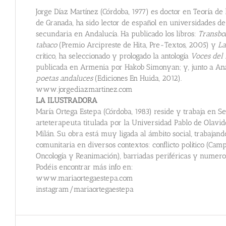
Jorge Díaz Martínez (Córdoba, 1977) es doctor en Teoría d
de Granada, ha sido lector de español en universidades d
secundaria en Andalucía. Ha publicado los libros:
Transbo
tabaco
(Premio Arcipreste de Hita, Pre-Textos, 2005) y
La
crítico, ha seleccionado y prologado la antología
Voces del 
publicada en Armenia por Hakob Simonyan; y, junto a An
poetas andaluces
(Ediciones En Huida, 2012).
www.jorgediazmartinez.com
LA ILUSTRADORA
María Ortega Estepa (Córdoba, 1983) reside y trabaja en Sevi
arteterapeuta titulada por la Universidad Pablo de Olavid
Milán. Su obra está muy ligada al ámbito social, trabajan
comunitaria en diversos contextos: conflicto político (Cam
Oncología y Reanimación), barriadas periféricas y numero
Podéis encontrar más info en:
www.mariaortegaestepa.com
instagram/mariaortegaestepa