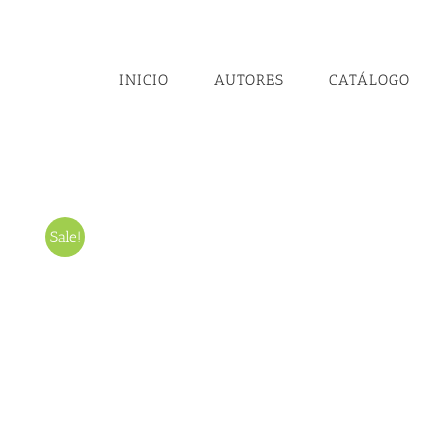
Skip
to
Escribiendo mandalas
content
INICIO
AUTORES
CATÁLOGO
Sale!