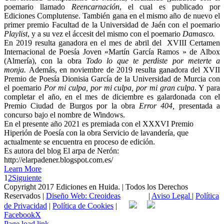
poemario llamado
Reencarnación
, el cual es publicado por
Ediciones Complutense. También gana en el mismo año de nuevo el
primer premio Facultad de la Universidad de Jaén con el poemario
Playlist
, y a su vez el áccesit del mismo con el poemario
Damasco.
En 2019 resulta ganadora en el mes de abril del XVIII Certamen
Internacional de Poesía Joven «Martín García Ramos » de Albox
(Almería), con la obra
Todo lo que te perdiste por meterte a
monja.
Además, en noviembre de 2019 resulta ganadora del XVII
Premio de Poesía Dionisia García de la Universidad de Murcia con
el poemario
Por mi culpa, por mi culpa, por mi gran culpa
. Y para
completar el año, en el mes de diciembre es galardonada con el
Premio Ciudad de Burgos por la obra
Error 404,
presentada a
concurso bajo el nombre de Windows.
En el presente año 2021 es premiada con el XXXVI Premio
Hiperión de Poesía con la obra Servicio de lavandería, que
actualmente se encuentra en proceso de edición.
Es autora del blog El arpa de Nerón:
http://elarpadener.blogspot.com.es/
Learn More
1
2
Siguiente
Copyright 2017 Ediciones en Huida. | Todos los Derechos
Reservados |
Diseño Web: Creoideas
|
Aviso Legal
|
Política
de Privacidad
|
Política de Cookies
|
Facebook
X
Page load link