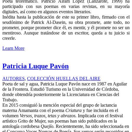
Poeta teoremático. Patricio Airam López (Lanzarote, 1999) ha
participado con sus poemas en varias revistas, en su mayoría
digitales, así como en algunos eventos literarios.
Inédita hasta la publicación de este su primer libro, firmado con el
seudónimo de Patrick Al-Dasein, su obra promete, ante todo, no
prometer, porque prometer dice él, es mentir, y él promete no ser un
mentiroso. Aunque tratándose de un escritor, queda a tu juicio si
creerle.
Learn More
Patricia Luque Pavón
AUTORES
,
COLECCIÓN HUELLAS DEL AIRE
Poeta de sal y agua, Patricia Luque Pavón nace en 1987 en Aguilar
de la Frontera. Estudió Turismo en la Universidad de Córdoba,
donde obtendría posteriormente la Licenciatura en Ciencias del
Trabajo.
En 2015 consiguió la mención especial del grupo de lactancia
materna Amamanta con el poema
Criatura
y fue incluida en el
volumen
Versos, trazos, tetas y abrazos.
Implicada con el festival
artístico Grito de Mujer, sus poemas han sido publicados en la
antología cordobesa
Quejío.
Recientemente, ha sido seleccionada en
el Concurso Voces Nuevas de Poesía. Sus versos serán recogidos en