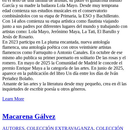
en el seno de una familia de artistas, su padre el guitarrista Basilio
García y su madre la bailaora Lola Mayo. Desde muy temprana
edad comienza sus estudios musicales en el conservatorio
combinándolos con su etapa de Primaria, la ESO y Bachillerato.
Con 14 años comienza su etapa artística como flautista viajando
junto a sus padres por diferentes lugares del mundo y trabajando con
artistas como: Lola Mayo, Jerónimo Maya, La Tati, El Barullo y
Jesús de Rosario.
En 2023 participa en La pluma encantada, nueva antología
flamenca, una antología poética con otros veintisiete artistas
flamencos como Farruquito o Antonio Canales. En octubre de ese
mismo año publica su primer poemario en solitario De las rosas y el
romero. En mayo de 2025 la Comunidad de Madrid le concede el
premio Enrique Maya a la categoría de las artes. En junio de 2025,
aparece en la publicación del libro Un día entre los días de Iván
Periañez Bolaño.
Amante de las artes y la literatura desde muy pequeño, crea en él las
inquietudes de escribir poesía u otros géneros.
Learn More
Macarena Gálvez
AUTORES
,
COLECCIÓN EXTRAVAGANZA
,
COLECCIÓN