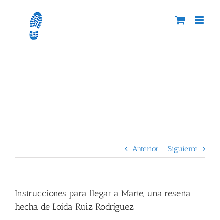
Skip
to
content
Instrucciones para llegar a Marte, una reseña
hecha de Loida Ruiz Rodríguez
Anterior
Siguiente
Instrucciones para llegar a Marte, una reseña
hecha de Loida Ruiz Rodríguez