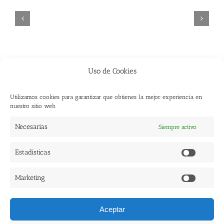
Uso de Cookies
Leave A Comment
Utilizamos cookies para garantizar que obtienes la mejor experiencia en
You must be
logged in
to post a comment.
nuestro sitio web.
Necesarias
Siempre activo
Estadísticas
Estadísti
Marketing
Copyright 2017 Ediciones en Huida. | Todos los Derechos Reservados |
Marketi
Diseño Web: Creoideas
|
Aviso Legal
|
Política de Privacidad
|
Política de Cookies
|
Aceptar