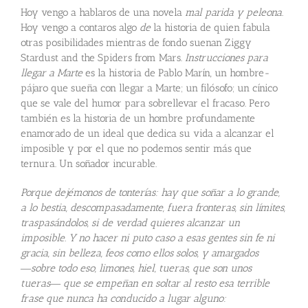
Hoy vengo a hablaros de una novela
mal parida y peleona.
Hoy vengo a contaros algo
de
la historia de quien fabula
otras posibilidades mientras de fondo suenan Ziggy
Stardust and the Spiders from Mars.
Instrucciones para
llegar a Marte
es la historia de Pablo Marín, un hombre-
pájaro que sueña con llegar a Marte; un filósofo; un cínico
que se vale del humor para sobrellevar el fracaso. Pero
también es la historia de un hombre profundamente
enamorado de un ideal que dedica su vida a alcanzar el
imposible y por el que no podemos sentir más que
ternura. Un soñador incurable.
Porque dejémonos de tonterías: hay que soñar a lo grande,
a lo bestia, descompasadamente, fuera fronteras, sin límites,
traspasándolos, si de verdad quieres alcanzar un
imposible. Y no hacer ni puto caso a esas gentes sin fe ni
gracia, sin belleza, feos como ellos solos, y amargados
―sobre todo eso, limones, hiel, tueras, que son unos
tueras― que se empeñan en soltar al resto esa terrible
frase que nunca ha conducido a lugar alguno: