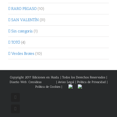
RARO PEGASO
(10)
SAN VALENTÍN
(31)
Sin categoría
(1)
TOTÓ
(4)
Verdes Brotes
(10)
Copyright 2017 Ediciones en Huida. | Todos los Derechos Reservados |
Diseño Web: Creoideas
|
Aviso Legal
|
Política de Privacidad
|
Política de Cookies
|
Facebook
X