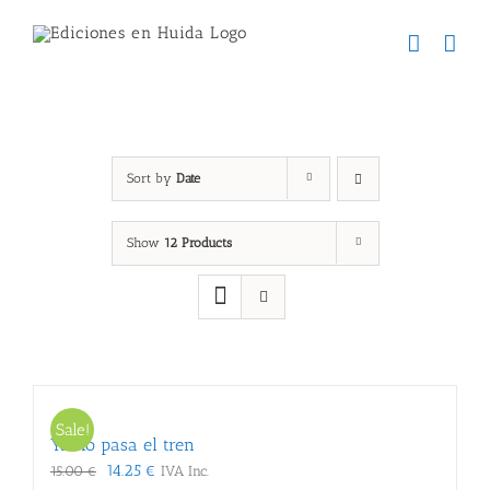
Skip
to
content
LOS SUEÑOS DE CARLOTA
Sort by
Date
Show
12 Products
Sale!
Ya no pasa el tren
El
El
14.25
€
15.00
€
IVA Inc.