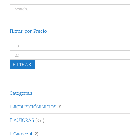
Filtrar por Precio
Precio
mínimo
Precio
máximo
FILTRAR
Categorías
#COLECCIÓNINICIOS
(8)
AUTORAS
(231)
Catorce 4
(2)