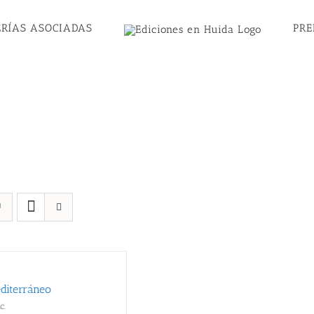
ERÍAS ASOCIADAS
PR
editerráneo
c.