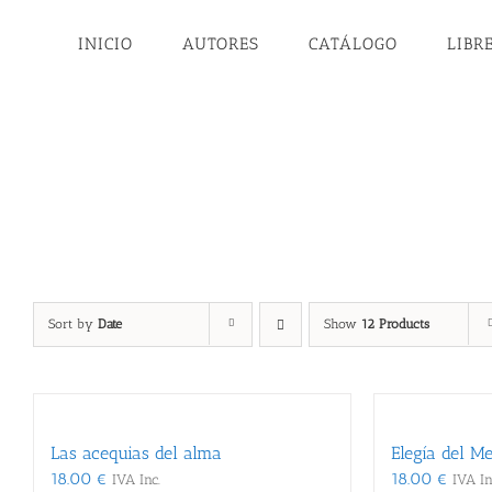
Skip
to
INICIO
AUTORES
CATÁLOGO
LIBR
content
Bellveser
Sort by
Date
Show
12 Products
Las acequias del alma
Elegía del M
18.00
€
18.00
€
IVA Inc.
IVA In