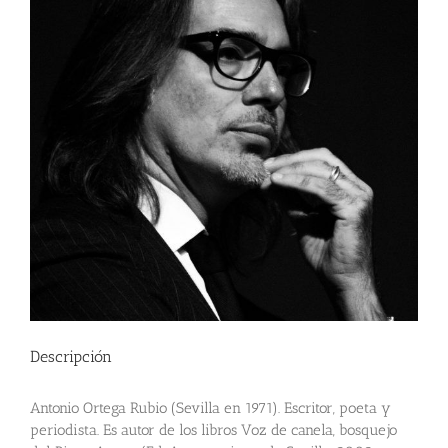
Descripción
Antonio Ortega Rubio (Sevilla en 1971). Escritor, poeta y
periodista. Es autor de los libros Voz de canela, bosquejo