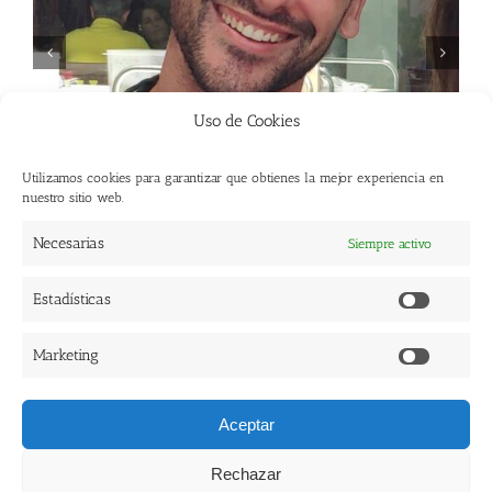
Uso de Cookies
Utilizamos cookies para garantizar que obtienes la mejor experiencia en
nuestro sitio web.
Necesarias
Siempre activo
Estadísticas
Estadísti
Marketing
Copyright 2017 Ediciones en Huida. | Todos los Derechos Reservados |
Marketi
Diseño Web: Creoideas
|
Aviso Legal
|
Política de Privacidad
|
Política de Cookies
|
Aceptar
Facebook
Rechazar