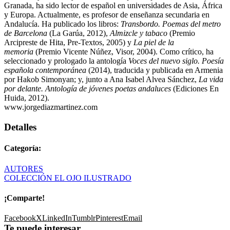
Granada, ha sido lector de español en universidades de Asia, África
y Europa. Actualmente, es profesor de enseñanza secundaria en
Andalucía. Ha publicado los libros:
Transbordo. Poemas del metro
de Barcelona
(La Garúa, 2012),
Almizcle y tabaco
(Premio
Arcipreste de Hita, Pre-Textos, 2005) y
La piel de la
memoria
(Premio Vicente Núñez, Visor, 2004). Como crítico, ha
seleccionado y prologado la antología
Voces del nuevo siglo. Poesía
española contemporánea
(2014), traducida y publicada en Armenia
por Hakob Simonyan; y, junto a Ana Isabel Alvea Sánchez,
La vida
por delante. Antología de jóvenes poetas andaluces
(Ediciones En
Huida, 2012).
www.jorgediazmartinez.com
Detalles
Categoría:
AUTORES
COLECCIÓN EL OJO ILUSTRADO
¡Comparte!
Facebook
X
LinkedIn
Tumblr
Pinterest
Email
Te puede interesar