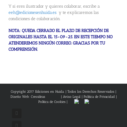
Y si eres ilustrador y quieres colaborar, escribe a
eeh@edicionesenhuida.es
y te explicaremos las
condiciones de colaboración.
NOTA: QUEDA CERRADO EL PLAZO DE RECEPCIÓN DE
ORIGINALES HASTA EL 15-09-25. EN ESTE TIEMPO NO
ATENDEREMOS NINGÚN CORREO. GRACIAS POR TU
COMPRENSIÓN.
Copyright 2017 Ediciones en Huida. | Todos los Derechos Reservados |
Diseño Web: Creoideas
|
Aviso Legal
|
Política de Privacidad
|
Política de Cookies
|
Facebook