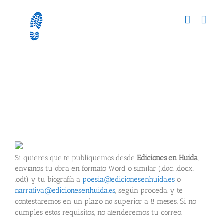
Skip
to
content
¿Quiéres publicar en Ediciones En Huida?
Si quieres que te publiquemos desde
Ediciones en Huida
,
envíanos tu obra en formato Word o similar (.doc, .docx,
.odt) y tu biografía a
poesia@edicionesenhuida.es
o
narrativa@edicionesenhuida.es
, según proceda, y te
contestaremos en un plazo no superior a 8 meses. Si no
cumples estos requisitos, no atenderemos tu correo.