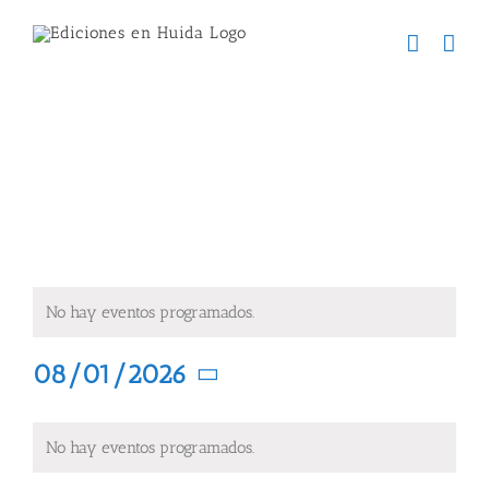
Skip
to
content
Eventos en agosto 2026
No hay eventos programados.
08/01/2026
Seleccionar
Calendario
fecha.
No hay eventos programados.
de
Eventos